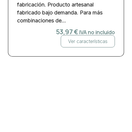
fabricación. Producto artesanal
fabricado bajo demanda. Para más
combinaciones de...
53,97
€
IVA no incluido
Ver características
Malla mosaico trencadís
Monocolor Alga Mate 50×50 cm
€/m²