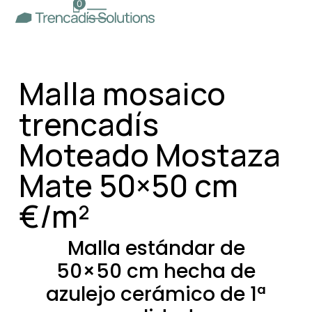
0
Malla mosaico
trencadís
Moteado Mostaza
Mate 50×50 cm
€/m²
Malla estándar de
50×50 cm hecha de
azulejo cerámico de 1ª