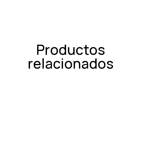
Productos
relacionados
Malla mosaico trencadís
Monocolor Blanco Mate 50×50 cm
€/m²