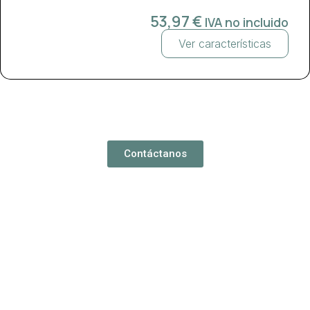
53,97
€
IVA no incluido
Ver características
oyecto en ment
Contáctanos