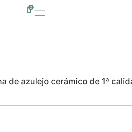
0
 trencadís Mon
 €/m²
 de azulejo cerámico de 1ª calid