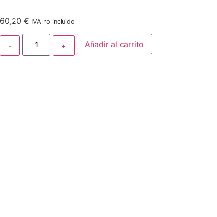
60,20
€
IVA no incluido
Añadir al carrito
Malla mosaico trencadís Monocolor
Blanco Mate 50×50 cm €/m²