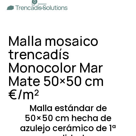
0
Malla mosaico
trencadís
Monocolor Mar
Mate 50×50 cm
€/m²
Malla estándar de
50×50 cm hecha de
azulejo cerámico de 1ª