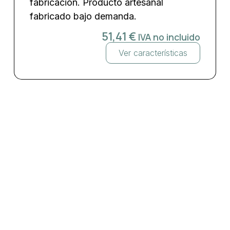
fabricación. Producto artesanal
fabricado bajo demanda.
51,41
€
IVA no incluido
Ver características
Malla mosaico trencadís Moteado
Alga Mate 50×50 cm €/m²