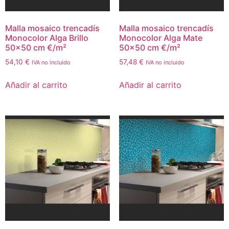
Malla mosaico trencadís
Malla mosaico trencadís
Monocolor Alga Brillo
Monocolor Alga Mate
50×50 cm €/m²
50×50 cm €/m²
54,10
€
57,48
€
IVA no incluido
IVA no incluido
Añadir al carrito
Añadir al carrito