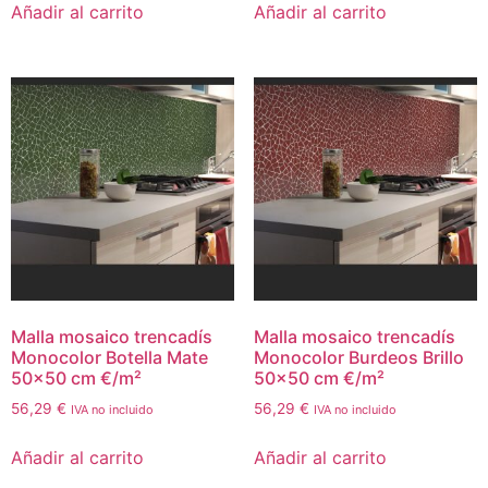
Añadir al carrito
Añadir al carrito
Malla mosaico trencadís
Malla mosaico trencadís
Monocolor Botella Mate
Monocolor Burdeos Brillo
50×50 cm €/m²
50×50 cm €/m²
56,29
€
56,29
€
IVA no incluido
IVA no incluido
Añadir al carrito
Añadir al carrito