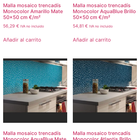
Malla mosaico trencadís
Malla mosaico trencadís
Monocolor Amarillo Mate
Monocolor AquaBlue Brillo
50×50 cm €/m²
50×50 cm €/m²
56,29
€
54,81
€
IVA no incluido
IVA no incluido
Añadir al carrito
Añadir al carrito
Malla mosaico trencadís
Malla mosaico trencadís
Monocolor AquaBlue Mate
Monocolor Atlantis Brillo