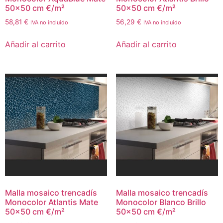
50×50 cm €/m²
50×50 cm €/m²
58,81
€
56,29
€
IVA no incluido
IVA no incluido
Añadir al carrito
Añadir al carrito
Malla mosaico trencadís
Malla mosaico trencadís
Monocolor Atlantis Mate
Monocolor Blanco Brillo
50×50 cm €/m²
50×50 cm €/m²