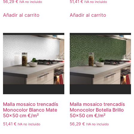
56,29
€
51,41
€
IVA no incluido
IVA no incluido
Añadir al carrito
Añadir al carrito
Malla mosaico trencadís
Malla mosaico trencadís
Monocolor Blanco Mate
Monocolor Botella Brillo
50×50 cm €/m²
50×50 cm €/m²
51,41
€
56,29
€
IVA no incluido
IVA no incluido