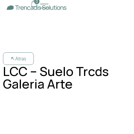
0
Atras
LCC – Suelo Trcds
Galeria Arte