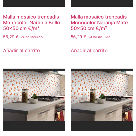
Malla mosaico trencadís
Malla mosaico trencadís
Monocolor Naranja Brillo
Monocolor Naranja Mate
50×50 cm €/m²
50×50 cm €/m²
56,29
€
56,29
€
IVA no incluido
IVA no incluido
Añadir al carrito
Añadir al carrito