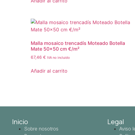
Añadir al carrito
Malla mosaico trencadís Moteado Botella
Mate 50×50 cm €/m²
67,46
€
IVA no incluido
Añadir al carrito
Inicio
Legal
Sobre nosotros
Aviso l