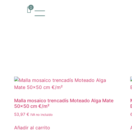
0
Malla mosaico trencadís Moteado Alga Mate
50×50 cm €/m²
53,97
€
IVA no incluido
Añadir al carrito