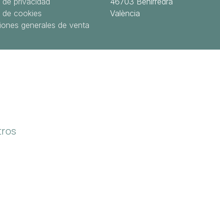
a de privacidad
46703 Benirredrà
a de cookies
València
iones generales de venta
tros