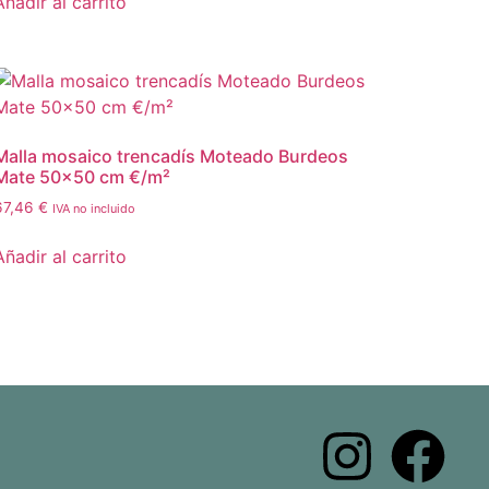
Añadir al carrito
Malla mosaico trencadís Moteado Burdeos
Mate 50×50 cm €/m²
67,46
€
IVA no incluido
Añadir al carrito