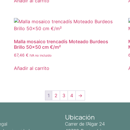
Añadir al carrito
Malla mosaico trencadís Moteado Burdeos
Brillo 50×50 cm €/m²
67,46
€
IVA no incluido
Añadir al carrito
1
2
3
4
→
Ubicación
egal
Carrer de l’Algar 24