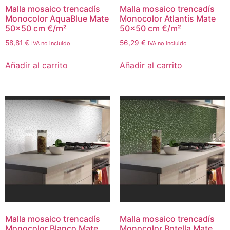
Malla mosaico trencadís
Malla mosaico trencadís
Monocolor AquaBlue Mate
Monocolor Atlantis Mate
50×50 cm €/m²
50×50 cm €/m²
58,81
€
56,29
€
IVA no incluido
IVA no incluido
Añadir al carrito
Añadir al carrito
Malla mosaico trencadís
Malla mosaico trencadís
Monocolor Blanco Mate
Monocolor Botella Mate