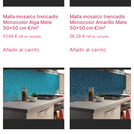
Malla mosaico trencadís
Malla mosaico trencadís
Monocolor Alga Mate
Monocolor Amarillo Mate
50×50 cm €/m²
50×50 cm €/m²
57,48
€
56,29
€
IVA no incluido
IVA no incluido
Añadir al carrito
Añadir al carrito