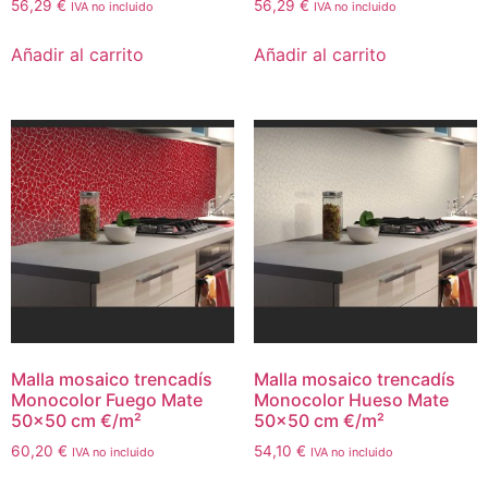
56,29
€
56,29
€
IVA no incluido
IVA no incluido
Añadir al carrito
Añadir al carrito
Malla mosaico trencadís
Malla mosaico trencadís
Monocolor Fuego Mate
Monocolor Hueso Mate
50×50 cm €/m²
50×50 cm €/m²
60,20
€
54,10
€
IVA no incluido
IVA no incluido