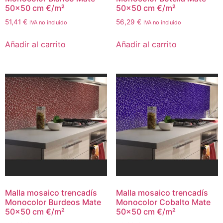
50×50 cm €/m²
50×50 cm €/m²
51,41
€
56,29
€
IVA no incluido
IVA no incluido
Añadir al carrito
Añadir al carrito
Malla mosaico trencadís
Malla mosaico trencadís
Monocolor Burdeos Mate
Monocolor Cobalto Mate
50×50 cm €/m²
50×50 cm €/m²