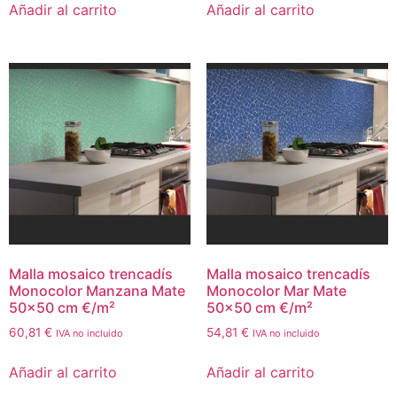
Añadir al carrito
Añadir al carrito
Malla mosaico trencadís
Malla mosaico trencadís
Monocolor Manzana Mate
Monocolor Mar Mate
50×50 cm €/m²
50×50 cm €/m²
60,81
€
54,81
€
IVA no incluido
IVA no incluido
Añadir al carrito
Añadir al carrito