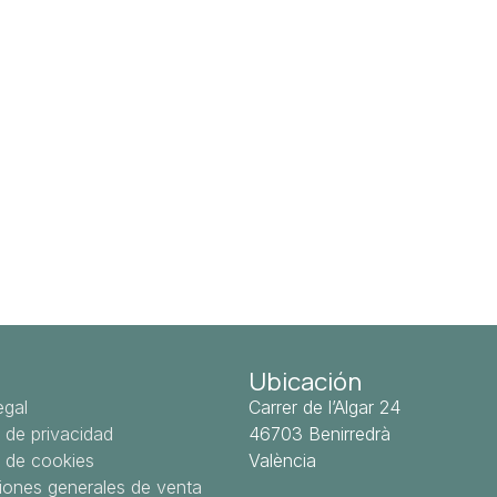
Ubicación
egal
Carrer de l’Algar 24
a de privacidad
46703 Benirredrà
a de cookies
València
iones generales de venta