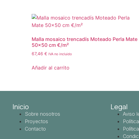
Malla mosaico trencadís Moteado Perla Mate
50×50 cm €/m²
67,46
€
IVA no incluido
Añadir al carrito
Inicio
Legal
Sobre nosotros
Aviso l
Proyectos
Polític
Contacto
Polític
Condic