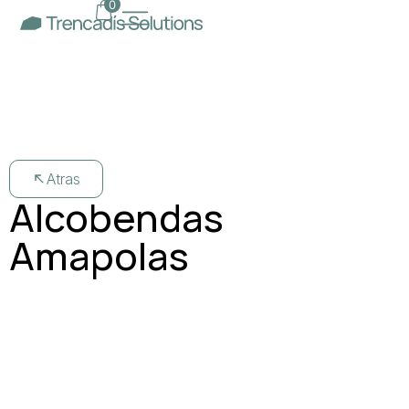
0
Atras
Alcobendas
Amapolas